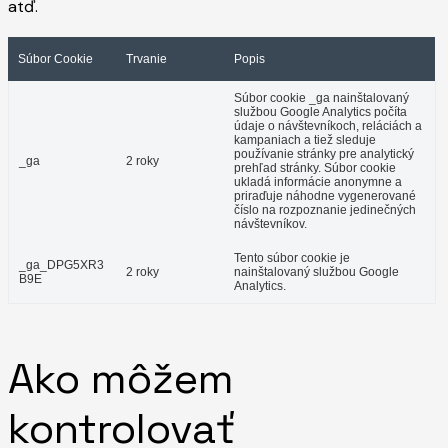
atď.
Súbor Cookie
Trvanie
Popis
Súbor cookie _ga nainštalovaný
službou Google Analytics počíta
údaje o návštevníkoch, reláciách a
kampaniach a tiež sleduje
používanie stránky pre analytický
_ga
2 roky
prehľad stránky. Súbor cookie
ukladá informácie anonymne a
priraďuje náhodne vygenerované
číslo na rozpoznanie jedinečných
návštevníkov.
Tento súbor cookie je
_ga_DPG5XR3
2 roky
nainštalovaný službou Google
B9E
Analytics.
Ako môžem
kontrolovať