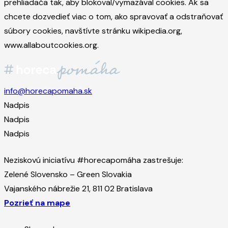
prehliadača tak, aby blokoval/vymazával cookies. Ak sa
chcete dozvedieť viac o tom, ako spravovať a odstraňovať
súbory cookies, navštívte stránku wikipedia.org,
www.allaboutcookies.org.
info@horecapomaha.sk
Nadpis
Nadpis
Nadpis
Neziskovú iniciatívu #horecapomáha zastrešuje:
Zelené Slovensko – Green Slovakia
Vajanského nábrežie 21, 811 02 Bratislava
Pozrieť na mape