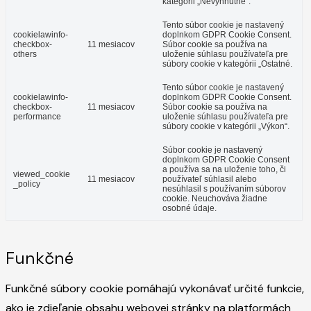
kategórii „Nevyhnutné“.
Tento súbor cookie je nastavený
cookielawinfo-
doplnkom GDPR Cookie Consent.
checkbox-
11 mesiacov
Súbor cookie sa používa na
others
uloženie súhlasu používateľa pre
súbory cookie v kategórii „Ostatné.
Tento súbor cookie je nastavený
cookielawinfo-
doplnkom GDPR Cookie Consent.
checkbox-
11 mesiacov
Súbor cookie sa používa na
performance
uloženie súhlasu používateľa pre
súbory cookie v kategórii „Výkon“.
Súbor cookie je nastavený
doplnkom GDPR Cookie Consent
a používa sa na uloženie toho, či
viewed_cookie
11 mesiacov
používateľ súhlasil alebo
_policy
nesúhlasil s používaním súborov
cookie. Neuchováva žiadne
osobné údaje.
Funkčné
Funkčné súbory cookie pomáhajú vykonávať určité funkcie,
ako je zdieľanie obsahu webovej stránky na platformách