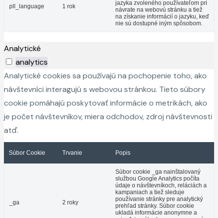
jazyka zvoleného používateľom pri
pll_language
1 rok
návrate na webovú stránku a tiež
na získanie informácií o jazyku, keď
nie sú dostupné iným spôsobom.
Analytické
analytics
Analytické cookies sa používajú na pochopenie toho, ako
návštevníci interagujú s webovou stránkou. Tieto súbory
cookie pomáhajú poskytovať informácie o metrikách, ako
je počet návštevníkov, miera odchodov, zdroj návštevnosti
atď.
Súbor Cookie
Trvanie
Popis
Súbor cookie _ga nainštalovaný
službou Google Analytics počíta
údaje o návštevníkoch, reláciách a
kampaniach a tiež sleduje
používanie stránky pre analytický
_ga
2 roky
prehľad stránky. Súbor cookie
ukladá informácie anonymne a