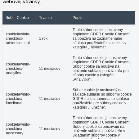
webovej stránky.
Súbor Cookie
Trvanie
Popis
Tento súbor cookie nastavený
cookielawinfo-
doplnkom GDPR Cookie Consent
checkbox-
1 rok
sa používa na zaznamenanie
advertisement
súhlasu používateľa s cookies v
kategórii „Reklama“.
Tento súbor cookie je nastavený
doplnkom GDPR Cookie Consent.
cookielawinfo-
Súbor cookie sa používa na
checkbox-
11 mesiacov
uloženie súhlasu používateľa pre
analytics
súbory cookie v kategórii
„Analytika“.
Súbor cookie je nastavený na
cookielawinfo-
základe súhlasu so súbormi cookie
checkbox-
11 mesiacov
GDPR na zaznamenanie súhlasu
functional
používateľa pre súbory cookie v
kategórii „Funkčné“.
Tento súbor cookie je nastavený
doplnkom GDPR Cookie Consent.
cookielawinfo-
Súbory cookie sa používajú na
checkbox-
11 mesiacov
uloženie súhlasu používateľa s
necessary
ukladaním súborov cookie v