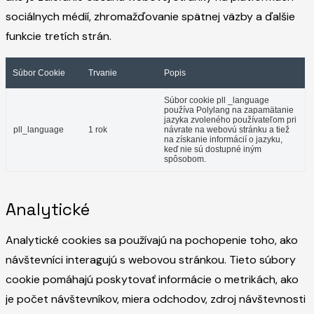
sociálnych médií, zhromažďovanie spätnej väzby a ďalšie
funkcie tretích strán.
Súbor Cookie
Trvanie
Popis
Súbor cookie pll _language
používa Polylang na zapamätanie
jazyka zvoleného používateľom pri
pll_language
1 rok
návrate na webovú stránku a tiež
na získanie informácií o jazyku,
keď nie sú dostupné iným
spôsobom.
Analytické
Analytické cookies sa používajú na pochopenie toho, ako
návštevníci interagujú s webovou stránkou. Tieto súbory
cookie pomáhajú poskytovať informácie o metrikách, ako
je počet návštevníkov, miera odchodov, zdroj návštevnosti