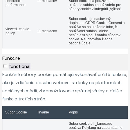
checkbox-
11 mesiacov
Súbor cookie sa používa na
performance
uloženie súhlasu používateľa pre
súbory cookie v kategórii „Výkon“.
Súbor cookie je nastavený
doplnkom GDPR Cookie Consent a
používa sa na uloženie toho, či
viewed_cookie_
11 mesiacov
používateľ súhlasil alebo
policy
nesúhlasil s používaním súborov
cookie. Neuchováva žiadne
osobné údaje.
Funkčné
functional
Funkčné súbory cookie pomáhajú vykonávať určité funkcie,
ako je zdieľanie obsahu webovej stránky na platformách
sociálnych médií, zhromažďovanie spätnej väzby a ďalšie
funkcie tretích strán.
Súbor Cookie
Trvanie
Popis
Súbor cookie pll _language
používa Polylang na zapamätanie